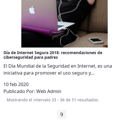
Día de Internet Segura 2018: recomendaciones de
ciberseguridad para padres
El Día Mundial de la Seguridad en Internet, es una
iniciativa para promover el uso seguro y...
10 feb 2020
Publicado Por:
Web Admin
Mostrando el intervalo 33 - 36 de 51 resultados.
1
...
8
9
10
...
13
Página
Páginas intermedias
Página
Página
Página
Páginas interme
Página