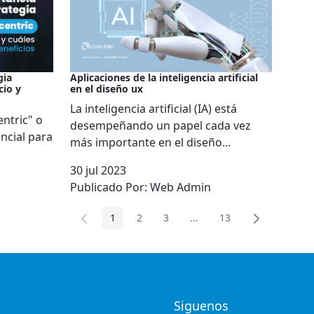
gia
Aplicaciones de la inteligencia artificial
cio y
en el diseño ux
La inteligencia artificial (IA) está
ntric" o
desempeñando un papel cada vez
encial para
más importante en el diseño...
30 jul 2023
Publicado Por:
Web Admin
1
2
3
...
13
Página
Página
Página
Páginas intermedias
Página
Siguenos