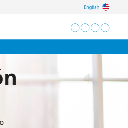
English
ón
io