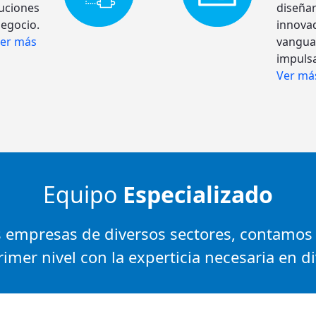
luciones
diseñar
egocio.
innovad
er más
vanguar
impulsa
Ver má
Equipo
Especializado
as empresas de diversos sectores, contamos
imer nivel con la experticia necesaria en d