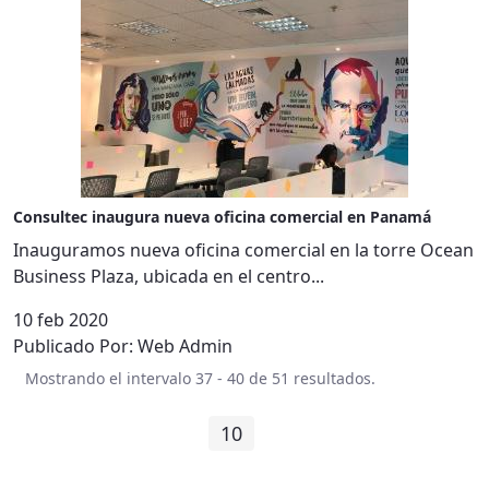
Consultec inaugura nueva oficina comercial en Panamá
Inauguramos nueva oficina comercial en la torre Ocean
Business Plaza, ubicada en el centro...
10 feb 2020
Publicado Por:
Web Admin
Mostrando el intervalo 37 - 40 de 51 resultados.
1
...
9
10
11
12
13
Página
Páginas intermedias
Página
Página
Página
Página
Página